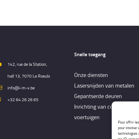
OFFERTE &
CONTACT
Snelle toegang
142, rue de la Station,
Onze diensten
hall 13, 7070 Le Roeulx
Lasersnijden van metalen
info@i-m-v.be
Gepantserde deuren
+32 64 26 26 65
Inrichting van commerciële
voertuigen
Pour offrir l
pour stocker 
technologies 
les ID unique