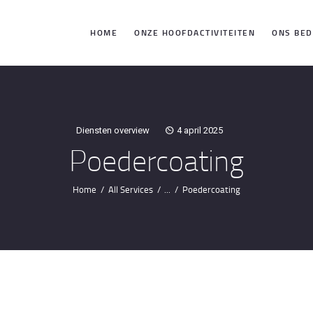
HOME
HOME
ONZE HOOFDACTIVITEITEN
ONS BED
ONZE
HOOFDACTIVIT
Diensten overview
4 april 2025
EITEN
Poedercoating
ONS BEDRIJF
Home
All Services
...
Poedercoating
PRESTATIES
NIEWS