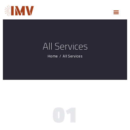
HOME
ONZE
HOOFDACTIVITEITEN
ONS BEDRIJF
All Services
PRESTATIES
NIEWS
Home
All Services
OFFERTE & CONTACT
01