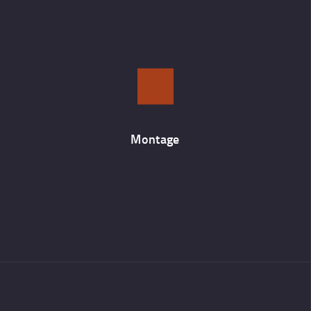
Montage
We assembleren de gefabriceerde onderdelen tot een product
volgens de regels van de kunst.
Montage