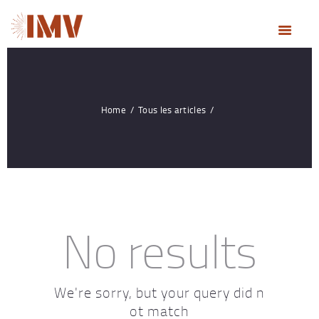
ACCUEIL
NOS MÉTIERS
NOTRE ENTREPRISE
RÉALISATIONS
Home
Tous les articles
ACTUALITÉS
DEVIS & CONTACT
No results
We're sorry, but your query did n
ot match