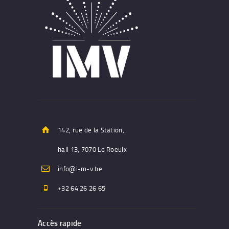
142, rue de la Station,
hall 13, 7070 Le Roeulx
info@i-m-v.be
+32 64 26 26 65
Accès rapide