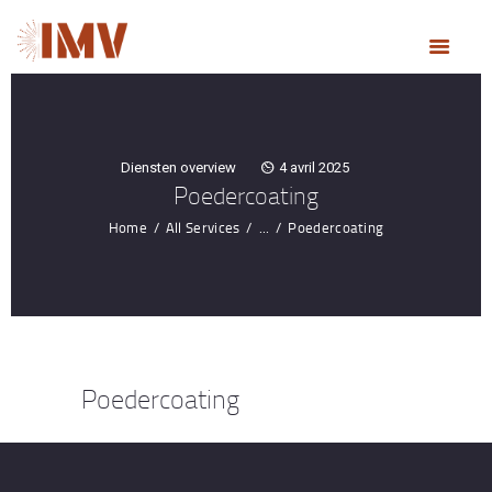
ACCUEIL
NOS MÉTIERS
NOTRE ENTREPRISE
RÉALISATIONS
Diensten overview
4 avril 2025
ACTUALITÉS
Poedercoating
DEVIS & CONTACT
Home
All Services
...
Poedercoating
Poedercoating