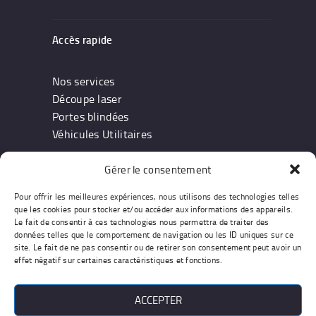
Accès rapide
Nos services
Découpe laser
Portes blindées
Véhicules Utilitaires
Gérer le consentement
Information
Pour offrir les meilleures expériences, nous utilisons des technologies telles
que les cookies pour stocker et/ou accéder aux informations des appareils.
Notre entreprise
Le fait de consentir à ces technologies nous permettra de traiter des
données telles que le comportement de navigation ou les ID uniques sur ce
Devis & Contact
site. Le fait de ne pas consentir ou de retirer son consentement peut avoir un
Conditions générales
effet négatif sur certaines caractéristiques et fonctions.
ACCEPTER