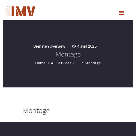
ACCUEIL
NOS MÉTIERS
NOTRE ENTREPRISE
RÉALISATIONS
Diensten overview
4 avril 2025
ACTUALITÉS
Montage
DEVIS & CONTACT
Home
All Services
...
Montage
Montage