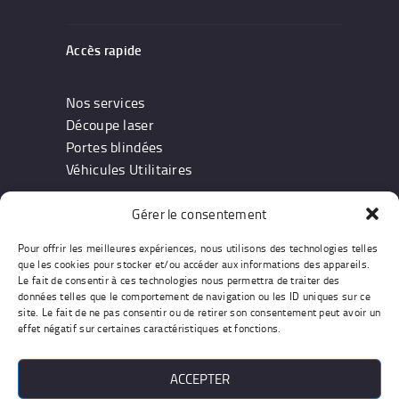
Accès rapide
Nos services
Découpe laser
Portes blindées
Véhicules Utilitaires
Gérer le consentement
Information
Pour offrir les meilleures expériences, nous utilisons des technologies telles
que les cookies pour stocker et/ou accéder aux informations des appareils.
Notre entreprise
Le fait de consentir à ces technologies nous permettra de traiter des
données telles que le comportement de navigation ou les ID uniques sur ce
Devis & Contact
site. Le fait de ne pas consentir ou de retirer son consentement peut avoir un
Conditions générales
effet négatif sur certaines caractéristiques et fonctions.
ACCEPTER