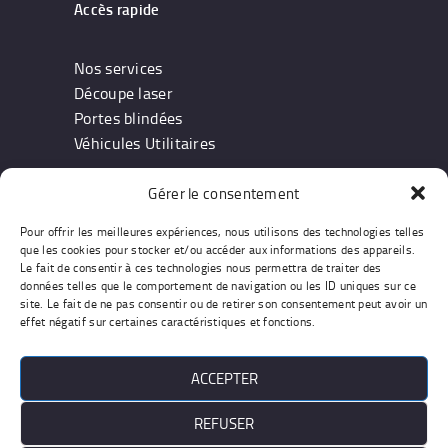
Accès rapide
Nos services
Découpe laser
Portes blindées
Véhicules Utilitaires
Gérer le consentement
Information
Pour offrir les meilleures expériences, nous utilisons des technologies telles
que les cookies pour stocker et/ou accéder aux informations des appareils.
Notre entreprise
Le fait de consentir à ces technologies nous permettra de traiter des
données telles que le comportement de navigation ou les ID uniques sur ce
Devis & Contact
site. Le fait de ne pas consentir ou de retirer son consentement peut avoir un
Conditions générales
effet négatif sur certaines caractéristiques et fonctions.
ACCEPTER
Work : Agiades - Pics :
REFUSER
Freepik.com/Unsplash.com