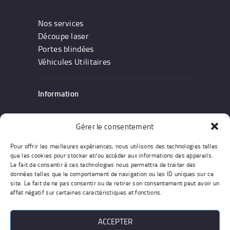
Nos services
Découpe laser
Portes blindées
Véhicules Utilitaires
Information
Notre entreprise
Gérer le consentement
Devis & Contact
Pour offrir les meilleures expériences, nous utilisons des technologies telles
Conditions générales
que les cookies pour stocker et/ou accéder aux informations des appareils.
Le fait de consentir à ces technologies nous permettra de traiter des
données telles que le comportement de navigation ou les ID uniques sur ce
site. Le fait de ne pas consentir ou de retirer son consentement peut avoir un
effet négatif sur certaines caractéristiques et fonctions.
Work : Agiades - Pics :
Freepik.com/Unsplash.com
ACCEPTER