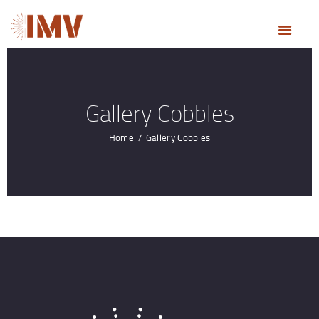
ACCUEIL
NOS MÉTIERS
NOTRE ENTREPRISE
RÉALISATIONS
Gallery Cobbles
ACTUALITÉS
Home
Gallery Cobbles
DEVIS & CONTACT