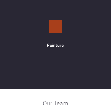
Peinture
La finition de vos pièces est assurée interne par thermolaquage
dans notre département peinture.
Peinture
Our Team