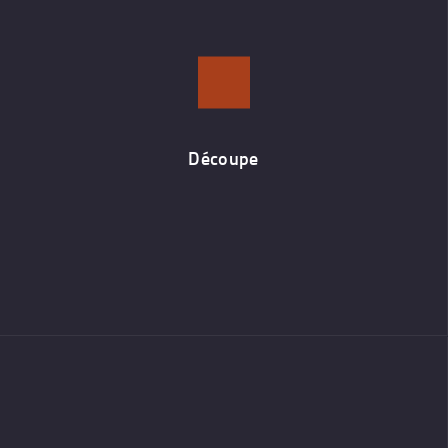
Découpe
Découpe mécanique ou laser, de 0,8 mm à 40 mm.
Découpe