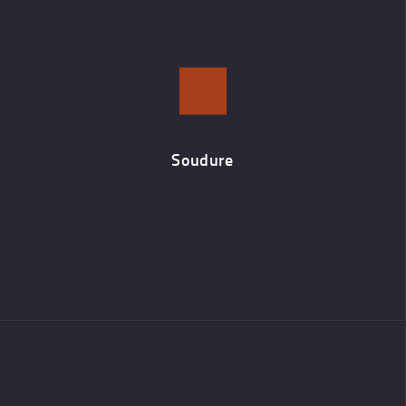
Soudure
Nous avons acquis une solide expérience en soudure (TIG ou MIG)
pour une finition optimale.
Soudure