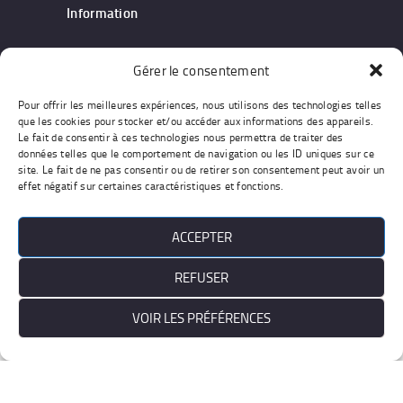
Information
Notre entreprise
Gérer le consentement
Devis & Contact
Pour offrir les meilleures expériences, nous utilisons des technologies telles
Conditions générales
que les cookies pour stocker et/ou accéder aux informations des appareils.
Le fait de consentir à ces technologies nous permettra de traiter des
données telles que le comportement de navigation ou les ID uniques sur ce
site. Le fait de ne pas consentir ou de retirer son consentement peut avoir un
effet négatif sur certaines caractéristiques et fonctions.
Work : Agiades - Pics :
Freepik.com/Unsplash.com
ACCEPTER
REFUSER
VOIR LES PRÉFÉRENCES
Français