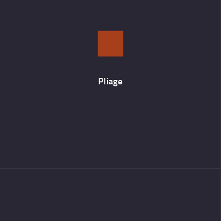
Pliage
Jusqu’une épaisseur de 10 mm et une longueur de 4000 mm.
Pliage