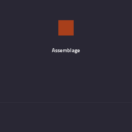
Assemblage
Nous assemblons les pièces fabriquées pour constituer un
ouvrage selon les règles de l’art.
Assemblage