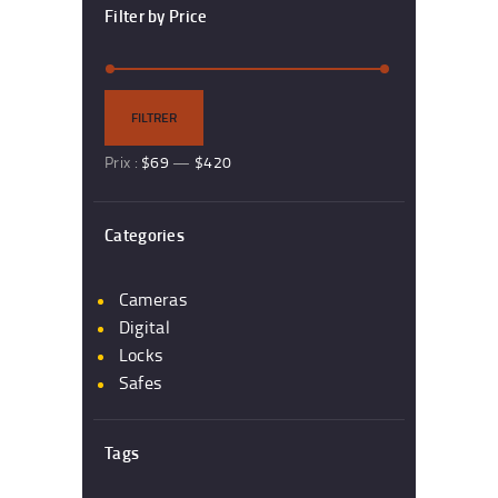
Filter by Price
Prix
Prix
FILTRER
min
max
Prix :
$69
—
$420
Categories
Cameras
Digital
Locks
Safes
Tags